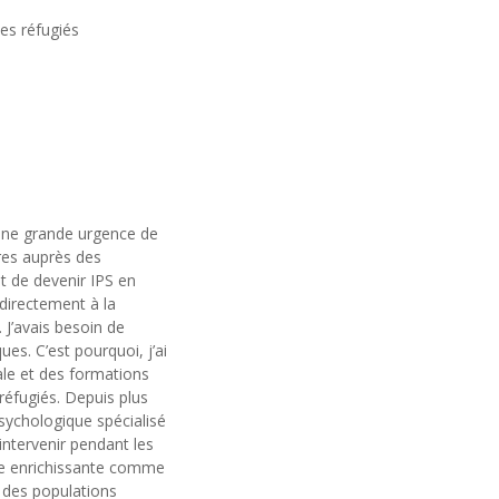
es réfugiés
 une grande urgence de
res auprès des
et de devenir IPS en
 directement à la
 J’avais besoin de
es. C’est pourquoi, j’ai
ale et des formations
éfugiés. Depuis plus
psychologique spécialisé
intervenir pendant les
nce enrichissante comme
s des populations