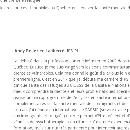
’une clientèle réfugiée
ales ressources disponibles au Québec en lien avec la santé mentale d
e
Andy Pelletier-Laliberté
IPS-PL
J’ai débuté dans la profession comme infirmier en 2008 dans
Québec. Ensuite je me suis dirigé vers les soins communautai
clientèles vulnérables. Cela m’a donné le goût d’aller plus loin 
première ligne. C’est en 2017 que j’ai débuté ma carrière d’IPS
clinique santé des réfugiés au CIUSSS de la Capitale-Nationale.
mieux comprendre la clientèle et leurs problématiques spécifiqu
réalisé un microprogramme de 2e cycles en santé internation
complémentaires sur la santé mentale des immigrants et des r
d’un an, j’ai débuté un internat avec le SAPSIR (service d’aide 
aux immigrants et réfugiés) qui me permet d’être présent et d’
séances de psychothérapie interculturelle. C’est une expérie
formation, mais surtout très pertinente pour intervenir auprè