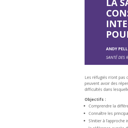
LA S
CON
INT
POU
ANDY PELL
SANTÉ DES 
Les réfugiés n’ont pas 
peuvent avoir des réper
difficultés dans lesquel
Objectifs :
Comprendre la différ
Connaître les princip
S’initier à l’approche