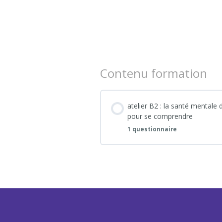
Contenu formation
atelier B2 : la santé mentale 
pour se comprendre
1 questionnaire
Contenu de la confér
Évaluation : Atelier B2