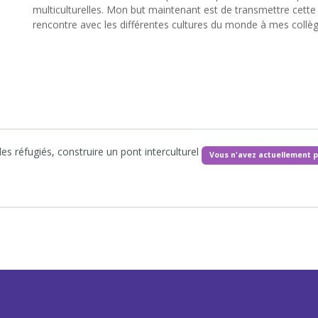
multiculturelles. Mon but maintenant est de transmettre cette
rencontre avec les différentes cultures du monde à mes coll
des réfugiés, construire un pont interculturel
Vous n'avez actuellement p
ence