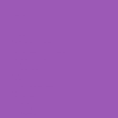
Devenir membre
Connexion
Nous joindre
Panier
0
Aqiism
À propos
Conseil d’administration
Règlements généraux
Code de conduite et de déontologie
Politiques et procédures
Nos partenaires
Procès-verbaux
Vie associative
Bourses
Programme ambassadeur
Comités
Liste des comités
Pratique en santé mentale
Prévention et gestion des conduites suicidaires en
milieu hospitalier