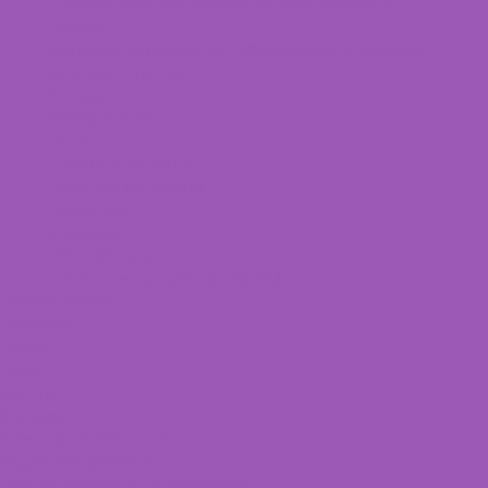
L’Univers des soins infirmiers en santé mentale au
Québec
Standards de pratique de l’infirmière dans le domaine
de la santé mentale
Colloques
Colloque 2026
Revue
Consultez les revues
Directives aux auteurs
Formations
Annonces
Offres d’emploi
Faites-vous voir grâce à l’AQIISM
Devenir membre
Connexion
Contact
Panier
AQIISM
À propos
Conseil d’administration
Règlements généraux
Code de conduite et de déontologie