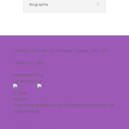
Biographie
CP 89022 CSP MALEC Montréal, Québec, H9C 2Z3
1 (866) 272-2856
info@aqiism.org
Suivez-nous sur:
© 2026
AQIISM
Association québécoise des infirmières et infirmiers en
santé mentale
Conception site web par L’ASSOCIÉ WEB : lassocie.ca
Conception par L’ASSOCIÉ WEB