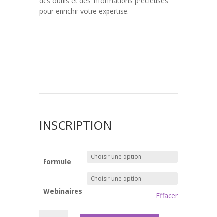
des outils et des informations précieuses
pour enrichir votre expertise.
INSCRIPTION
Formule
Webinaires
Effacer
quantité