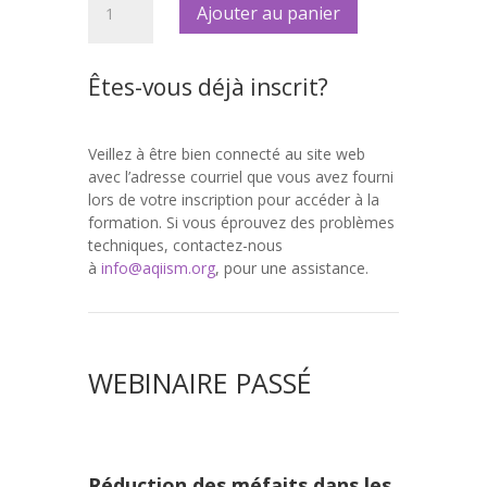
Ajouter au panier
de
Série
de
Êtes-vous déjà inscrit?
webinaires
2023-
2024
Veillez à être bien connecté au site web
avec l’adresse courriel que vous avez fourni
lors de votre inscription pour accéder à la
formation. Si vous éprouvez des problèmes
techniques, contactez-nous
à
info@aqiism.org
, pour une assistance.
WEBINAIRE PASSÉ
Réduction des méfaits dans les