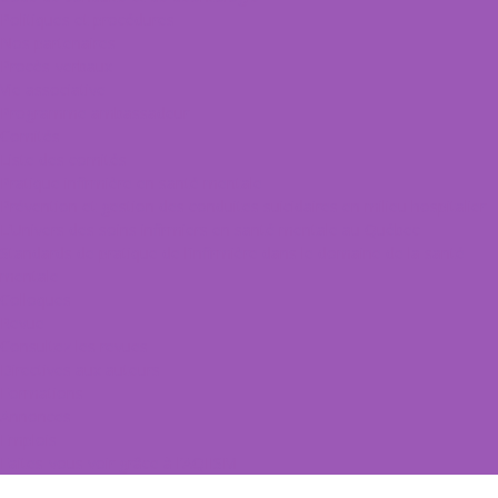
Politiques et procédures
Nos partenaires
Procès-verbaux
Vie associative
Programme ambassadeur
Comités
Liste des comités
Pratique infirmière en santé mentale
Prévention et gestion des conduites suicidaires en milieu hospitalier
L’Univers des soins infirmiers en santé mentale au Québec
Standards de pratique de l’infirmière dans le domaine de la santé
mentale
Colloques
Revue
Consultez les revues
Directives aux auteurs
Formations
Annonces
Emplois
Faites-vous voir grâce à l’AQIISM