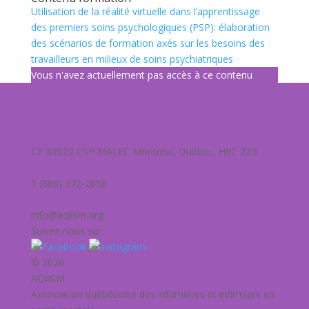
Utilisation de la réalité virtuelle dans l’apprentissage
des premiers soins psychologiques (PSP): élaboration
des scénarios de formation axés sur les besoins des
travailleurs en milieux de soins psychiatriques
Vous n'avez actuellement pas accès à ce contenu
CP 89022 CSP MALEC Montréal, Québec, H9C 2Z3
1 (866) 272-2856
info@aqiism.org
Suivez-nous sur:
© 2026
AQIISM
Association québécoise des infirmières et infirmiers en