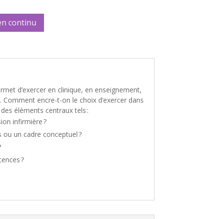
en continu
ermet d’exercer en clinique, en enseignement,
n. Comment encre-t-on le choix d’exercer dans
 des éléments centraux tels :
ion infirmière ?
s ou un cadre conceptuel ?
?
tences ?