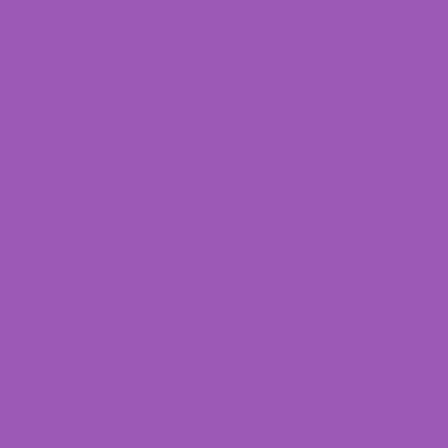
Devenir membre
Connexion
Nous joindre
Panier
0
Aqiism
À propos
Conseil d’administration
Règlements généraux
Code de conduite et de déontologie
Politiques et procédures
Nos partenaires
Procès-verbaux
Vie associative
Bourses
Programme ambassadeur
Comités
Liste des comités
Pratique en santé mentale
Prévention et gestion des conduites suicidaires e
L’Univers des soins infirmiers en santé mentale