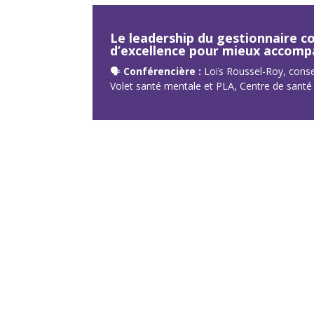
Le leadership du gestionnaire 
d’excellence pour mieux accomp
🗣
Conférencière :
Loïs Roussel-Roy, consei
Volet santé mentale et PLA, Centre de santé I