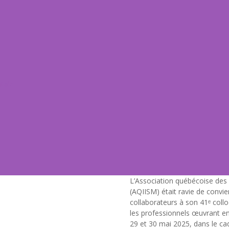
ntale
L’Association québécoise des 
(AQIISM) était ravie de conv
collaborateurs à son 41ᵉ coll
les professionnels œuvrant en
29 et 30 mai 2025, dans le cad