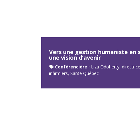
Vers une gestion humaniste en so
une vision d’avenir
🗣
Conférencière :
Liza Odoherty, directric
infirmiers, Santé Québec