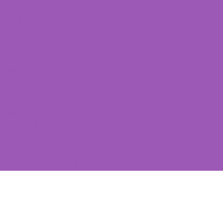
Vie associative
Programme ambassadeur
Comités
Liste des comités
Pratique infirmière en santé mentale
Prévention et gestion des conduites suicidaires en milieu hospitalier
L’Univers des soins infirmiers en santé mentale au Québec
Standards de pratique de l’infirmière dans le domaine de la santé me
Colloques
Revue
Consultez les revues
Directives aux auteurs
Formations
Annonces
Emplois
Faites-vous voir grâce à l’AQIISM