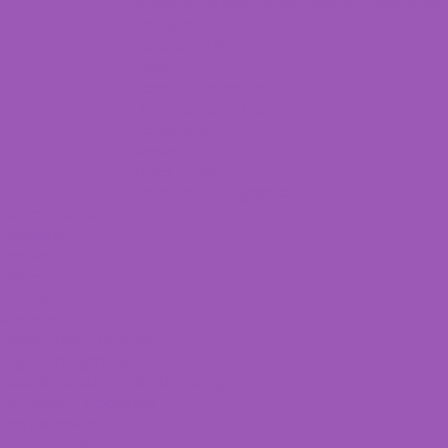
Standards de pratique de l’infirmière dans le do
Colloques
Colloque 2026
Revue
Consultez les revues
Directives aux auteurs
Formations
Annonces
Offres d’emploi
Faites-vous voir grâce à l’AQIISM
Devenir membre
Connexion
Contact
Panier
AQIISM
À propos
Conseil d’administration
Règlements généraux
Code de conduite et de déontologie
Politiques et procédures
Nos partenaires
Procès-verbaux