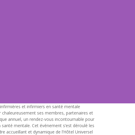
infirmières et infirmiers en santé mentale
ier chaleureusement ses membres, partenaires et
oque annuel, un rendez-vous incontournable pour
 santé mentale. Cet événement s’est déroulé les
re accueillant et dynamique de l’Hôtel Universel