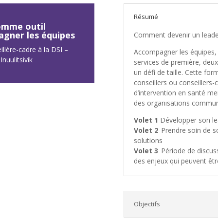
Résumé
comme outil
agner les équipes
Comment devenir un leader 
llère-cadre à la DSI –
Accompagner les équipes, s
nuulitsivik
services de première, deux
un défi de taille. Cette fo
conseillers ou conseiller
d’intervention en santé me
des organisations communaut
Volet 1
Développer son le
Volet 2
Prendre soin de so
solutions
Volet 3
Période de discuss
des enjeux qui peuvent êtr
Objectifs