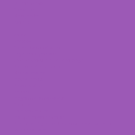
Devenir membre
Connexion
Nous joindre
Panier
0
Aqiism
À propos
Conseil d’administration
Règlements généraux
Code de conduite et de déontologie
Politiques et procédures
Nos partenaires
Procès-verbaux
Vie associative
Bourses
Programme ambassadeur
Comités
Liste des comités
Pratique en santé mentale
Prévention et gestion des conduites suicidaires en
milieu hospitalier