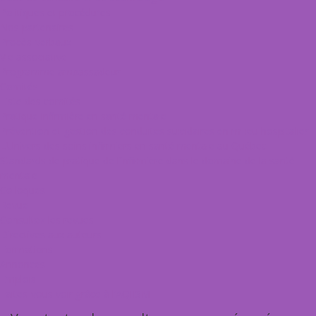
Politiques et procédures
Nos partenaires
Procès-verbaux
Vie associative
Programme ambassadeur
Comités
Liste des comités
Pratique infirmière en santé mentale
Prévention et gestion des conduites suicidaires en milieu hospitalier
L’Univers des soins infirmiers en santé mentale au Québec
Standards de pratique de l’infirmière dans le domaine de la santé
mentale
Colloques
Revue
Consultez les revues
Directives aux auteurs
Formations
Annonces
Emplois
Faites-vous voir grâce à l’AQIISM