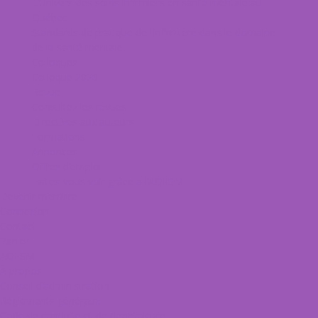
L’Univers des soins infirmiers en santé mentale au
Québec
Standards de pratique de l’infirmière dans le domaine
de la santé mentale
Colloques
Colloque 2026
Revue
Consultez les revues
Directives aux auteurs
Formations
Annonces
Offres d’emploi
Faites-vous voir grâce à l’AQIISM
Devenir membre
Connexion
Contact
Panier
AQIISM
À propos
Conseil d’administration
Règlements généraux
Code de conduite et de déontologie